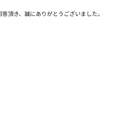
会社概要
回答頂き、誠にありがとうございました。
政府や行政への登録情報
店舗情報
スタッフ紹介
職人募集
お問い合わせ