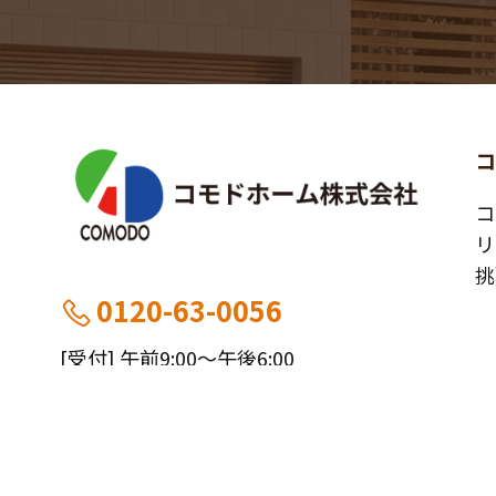
コ
リ
挑
0120-63-0056
[受付] 午前9:00～午後6:00
[定休] 日曜・祝
船橋本社：千葉県船橋市薬円台5丁目20−1
施
市川営業所：千葉県市川市大野町4-2847-8
お