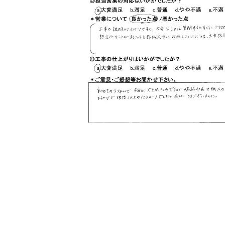
コモドホームの特長
リピート率70%超の理由
挑戦！地域No.1
コモドホームの実績
施工事例
お客様の声
工事日記
実績マンションリスト