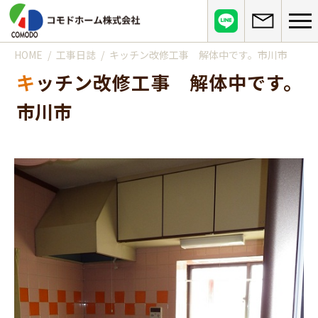
HOME
工事日誌
キッチン改修工事 解体中です。市川市
コモドホームについて
キッチン改修工事 解体中です。
コモドホームの特長
コモドホームの実績
市川市
リピート率70%超の理由
施工事例
お役立ち情報
挑戦！地域No.1
お客様の声
リフォームに役立つ情報
その他
工事日記
はじめてのリフォーム
リフォームの流れ
実績マンションリスト
インフォメーション
リフォームに必要な知識
よくある質問
会社概要
リフォームにかかる費用
お問い合わせ
メディア紹介
政府や行政への登録情報
介護保険適用の住宅改修について
店舗情報