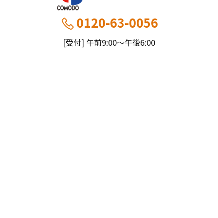
0120-63-0056
[受付] 午前9:00～午後6:00
[定休] 日曜・祝
船橋本社：千葉県船橋市薬円台5丁目20−1
市川営業所：千葉県市川市大野町4-2847-8
コモドホームについて
コモドホームの特長
コモドホームの実績
リピート率70%超の理由
施工事例
お役立ち情報
挑戦！地域No.1
お客様の声
リフォームに役立つ情報
その他
工事日記
はじめてのリフォーム
リフォームの流れ
実績マンションリスト
インフォメーション