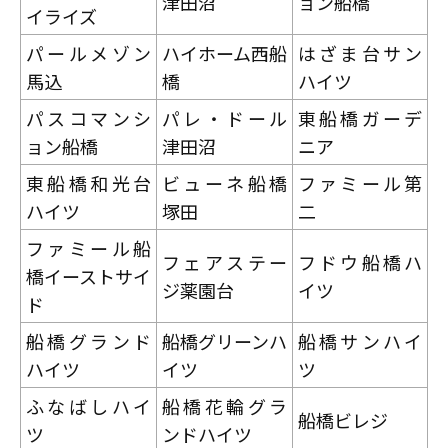
津田沼
ョン船橋
イライズ
パールメゾン
ハイホーム西船
はざま台サン
馬込
橋
ハイツ
パスコマンシ
パレ・ドール
東船橋ガーデ
ョン船橋
津田沼
ニア
東船橋和光台
ビューネ船橋
ファミール第
ハイツ
塚田
二
ファミール船
フェアステー
フドウ船橋ハ
橋イーストサイ
ジ薬園台
イツ
ド
船橋グランド
船橋グリーンハ
船橋サンハイ
ハイツ
イツ
ツ
ふなばしハイ
船橋花輪グラ
船橋ビレジ
ツ
ンドハイツ