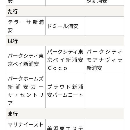
安
タ新浦安
た行
テラーサ新浦
ドミール浦安
安
は行
パークシティ東
パークシティ
パークシティ東
京ベイ新浦安
モアナヴィラ
京ベイ新浦安
Ｃｏｃｏ
新浦安
パークホームズ
新浦安カー
プラウド新浦
サ・セントリ
安パームコート
ア
ま行
マリナイースト
美浜東エステ