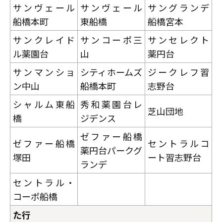
サンヴェール
サンヴェール
サングランデ
船橋本町
東船橋
船橋宮本
サンクレイド
サンコーポ三
サンセレクト
ル薬園台
山
薬円台
サンマンショ
シティホームズ
ジークレフ習
ン中山
船橋本町
志野台
シャルム東船
秀和薬園台レ
芝山団地
橋
ジデンス
ゼファー船橋
ゼファー船橋
セントラルコ
薬円台パークグ
塚田
ート習志野台
ランデ
セントラル・
コーポ船橋
た行