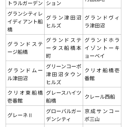
トラルガーデン
ション
グランシティレ
グラン津田沼
グランドヴィ
イディアント船
ヒルズ
ラ津田沼
橋
グランドステ
グランドホラ
グランドステ
ータス船橋本
イゾントーキ
ージ船橋
町
ョーベイ
グリーンコーポ
グランドムー
クリオ船橋壱
津田沼タウン
ル津田沼
番館
ヒルズ
クリオ東船橋
グレースハイツ
クレール西船
壱番館
船橋
グローバルガー
京成サンコー
グレーネⅡ
デンシティ
ポ三山