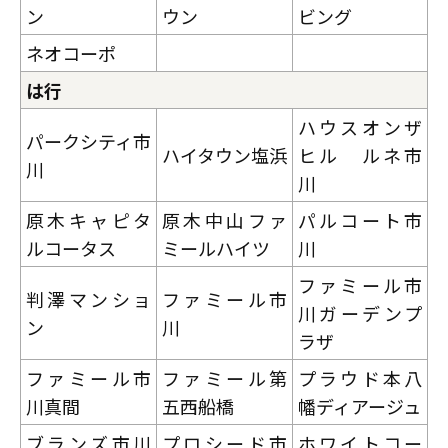
ン
ウン
ビング
ネオコーポ
は行
ハウスオンザ
パークシティ市
ハイタウン塩浜
ヒル ルネ市
川
川
原木キャピタ
原木中山ファ
パルコート市
ルコータス
ミールハイツ
川
ファミール市
判澤マンショ
ファミール市
川ガーデンプ
ン
川
ラザ
ファミール市
ファミール第
プラウド本八
川真間
五西船橋
幡ディアージュ
ブランズ市川
プロシード市
ホワイトコー