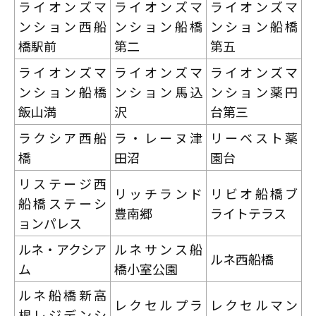
ライオンズマ
ライオンズマ
ライオンズマ
ンション西船
ンション船橋
ンション船橋
橋駅前
第二
第五
ライオンズマ
ライオンズマ
ライオンズマ
ンション船橋
ンション馬込
ンション薬円
飯山満
沢
台第三
ラクシア西船
ラ・レーヌ津
リーベスト薬
橋
田沼
園台
リステージ西
リッチランド
リビオ船橋ブ
船橋ステーシ
豊南郷
ライトテラス
ョンパレス
ルネ・アクシア
ルネサンス船
ルネ西船橋
ム
橋小室公園
ルネ船橋新高
レクセルプラ
レクセルマン
根レジデンシ