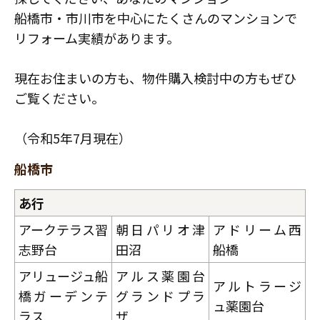
スタッフ紹介
船橋市・市川市を中心にたくさんのマンションで
職人募集
リフォーム実績があります。
現在お住まいの方も、物件購入検討中の方もぜひ
ご覧ください。
（令和5年7月現在）
船橋市
あ行
アークテラス習
朝日パリオ津
アドリーム西
志野台
田沼
船橋
アリュージュ船
アルス薬園台
アルトラージ
橋ガーデンテ
グランドプラ
ュ薬園台
ラス
ザ