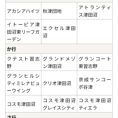
アトランティ
アカシアハイツ
秋津団地
ス津田沼
イトーピア津
エクセル津田
田沼東リーフガ
沼
ーデン
か行
クテスト習志
グランドメゾ
グランコート
野
ン津田沼
東習志野
グランヒルシ
京成サンコー
ティミレナビュ
クリオ津田沼
ポ谷津
ーウイング
コスモ津田沼
コスモ津田沼
コスモ津田沼
グレイスシティ
ティエラ
さ行