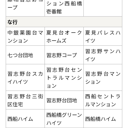
ション西船橋
ープ
壱番館
な行
中銀薬園台マ
夏見台オーク
夏見パレスハ
ンション
ホームズ
イツ
習志野サンハ
七つ台団地
習志野コープ
イツ
習志野台セン
習志野台スカ
習志野台マン
トラルマンシ
イハイツ
ション
ョン
習志野台三街
西船セントラ
習志野台団地
区住宅
ルマンション
西船橋グリーン
西船ハイム
西船橋ハイム
ハイツ