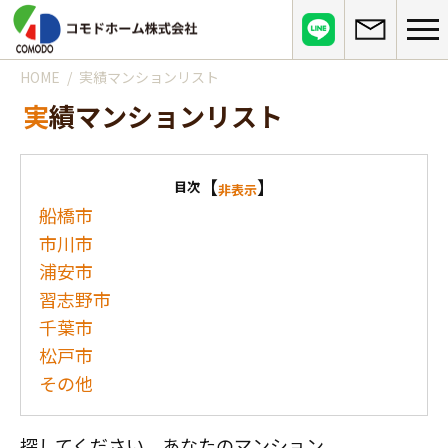
HOME
実績マンションリスト
コモドホームについて
実績マンションリスト
コモドホームの特長
コモドホームの実績
リピート率70%超の理由
施工事例
【
】
目次
お役立ち情報
非表示
挑戦！地域No.1
船橋市
お客様の声
リフォームに役立つ情報
市川市
その他
工事日記
浦安市
はじめてのリフォーム
リフォームの流れ
実績マンションリスト
習志野市
インフォメーション
リフォームに必要な知識
千葉市
よくある質問
会社概要
リフォームにかかる費用
お問い合わせ
松戸市
メディア紹介
その他
政府や行政への登録情報
介護保険適用の住宅改修について
店舗情報
探してください、あなたのマンション