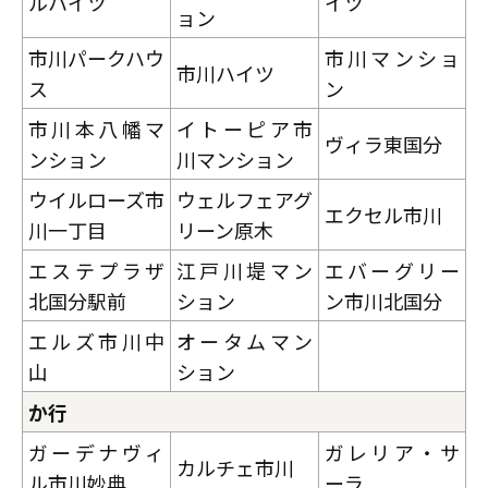
ルハイツ
イツ
ョン
市川パークハウ
市川マンショ
市川ハイツ
ス
ン
市川本八幡マ
イトーピア市
ヴィラ東国分
ンション
川マンション
ウイルローズ市
ウェルフェアグ
エクセル市川
川一丁目
リーン原木
エステプラザ
江戸川堤マン
エバーグリー
北国分駅前
ション
ン市川北国分
エルズ市川中
オータムマン
山
ション
か行
ガーデナヴィ
ガレリア・サ
カルチェ市川
ル市川妙典
ーラ