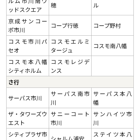
ルム市川南ウ
穂
ル
ッドスクエア
京成サンコー
コープ行徳
コープ野村
ポ市川
コスモ市川パ
コスモエルミ
コスモ南八幡
セオ
タージュ
コスモ本八幡
コスモレジデ
シティホルム
ンス
さ行
サーパス南市
サーパス本八
サーパス市川
川
幡
ザ・タワーズウ
サニーコート
サンハイツ市
エスト
市川
川
シティプラザ市
ステイツ本八
シャルム浦安