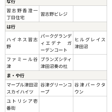
な行
習志野香澄一
習志野ビレジ
丁目住宅
は行
パークグランデ
ハイネス習志
ヒルグレイス
ィエデナ ガ
野
津田沼
ーデンコート
ファミール谷
ブランズシティ
津
津田沼奏の杜
ま・や行
マープル津田沼
谷津グリーンコ
谷津パークタ
スカイハイツ
ープ
ウン
ユトリシア壱
番街