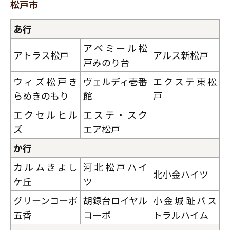
松戸市
あ行
アベミール松
アトラス松戸
アルス新松戸
戸みのり台
ウィズ松戸き
ヴェルディ壱番
エクステ東松
らめきのもり
館
戸
エクセルヒル
エステ・スク
ズ
エア松戸
か行
カルムきよし
河北松戸ハイ
北小金ハイツ
ケ丘
ツ
グリーンコーポ
胡録台ロイヤル
小金城趾パス
五香
コーポ
トラルハイム