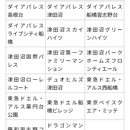
ダイアパレス
ダイアパレス
ダイアパレス
高根台
津田沼
船橋習志野台
ダイアパレス
津田沼スカイ
津田沼グリー
ライブシティ船
ハイツ
ンハイツ
橋
津田沼第一フ
津田沼パーク
津田沼国際パ
ァミリーマン
ホームズフロ
レス
ション
ンティエール
津田沼ローレ
デュオヒルズ
東急ドエル・
ルコート
津田沼
アルス西船橋
東急ドエル・
東急ドエル船
東京ベイスク
アルス薬円台
橋ビレッジ
エア・ミッテ
公園
ドラゴンマン
藤和習志野コ