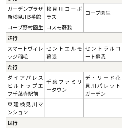
ガーデンプラザ
検見川コーポ
コープ園生
新検見川5番館
ラス
コープ野村園生
コスモ蘇我
さ行
スマートヴィレ
セントエルモ
セントラルコ
ッジ稲毛
幕張
ート蘇我
た行
ダイアパレス
デ・リード花
千葉ファミリ
ヒルトップエ
見川パレット
ータウン
フ千葉寺駅前
ガーデン
東建検見川マ
ンション
は行