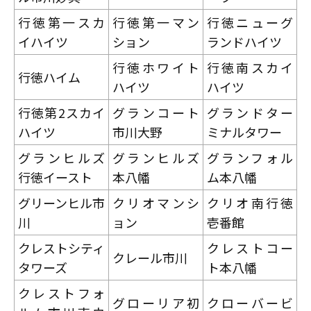
行徳第一スカ
行徳第一マン
行徳ニューグ
イハイツ
ション
ランドハイツ
行徳ホワイト
行徳南スカイ
行徳ハイム
ハイツ
ハイツ
行徳第2スカイ
グランコート
グランドター
ハイツ
市川大野
ミナルタワー
グランヒルズ
グランヒルズ
グランフォル
行徳イースト
本八幡
ム本八幡
グリーンヒル市
クリオマンシ
クリオ南行徳
川
ョン
壱番館
クレストシティ
クレストコー
クレール市川
タワーズ
ト本八幡
クレストフォ
グローリア初
クローバービ