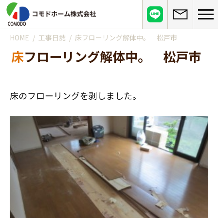
HOME
工事日誌
床フローリング解体中。 松戸市
コモドホームについて
床フローリング解体中。 松戸市
コモドホームの特長
コモドホームの実績
リピート率70%超の理由
施工事例
お役立ち情報
床のフローリングを剥しました。
挑戦！地域No.1
お客様の声
リフォームに役立つ情報
その他
工事日記
はじめてのリフォーム
リフォームの流れ
実績マンションリスト
インフォメーション
リフォームに必要な知識
よくある質問
会社概要
リフォームにかかる費用
お問い合わせ
メディア紹介
政府や行政への登録情報
介護保険適用の住宅改修について
店舗情報