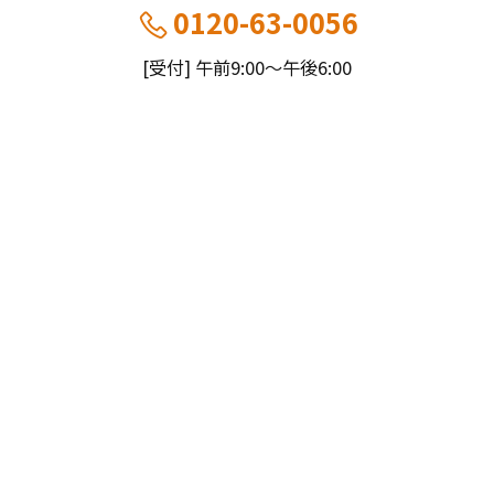
0120-63-0056
[受付] 午前9:00～午後6:00
[定休] 日曜・祝
船橋本社：千葉県船橋市薬円台5丁目20−1
市川営業所：千葉県市川市大野町4-2847-8
コモドホームについて
コモドホームの特長
コモドホームの実績
リピート率70%超の理由
施工事例
お役立ち情報
挑戦！地域No.1
お客様の声
リフォームに役立つ情報
その他
工事日記
はじめてのリフォーム
リフォームの流れ
実績マンションリスト
インフォメーション
リフォームに必要な知識
よくある質問