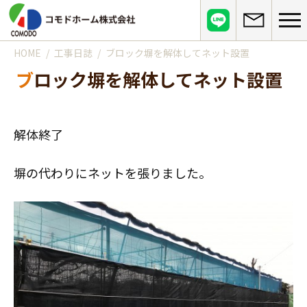
HOME
工事日誌
ブロック塀を解体してネット設置
コモドホームについて
ブロック塀を解体してネット設置
コモドホームの特長
コモドホームの実績
リピート率70%超の理由
施工事例
お役立ち情報
解体終了
挑戦！地域No.1
お客様の声
リフォームに役立つ情報
その他
塀の代わりにネットを張りました。
工事日記
はじめてのリフォーム
リフォームの流れ
実績マンションリスト
インフォメーション
リフォームに必要な知識
よくある質問
会社概要
リフォームにかかる費用
お問い合わせ
メディア紹介
政府や行政への登録情報
介護保険適用の住宅改修について
店舗情報