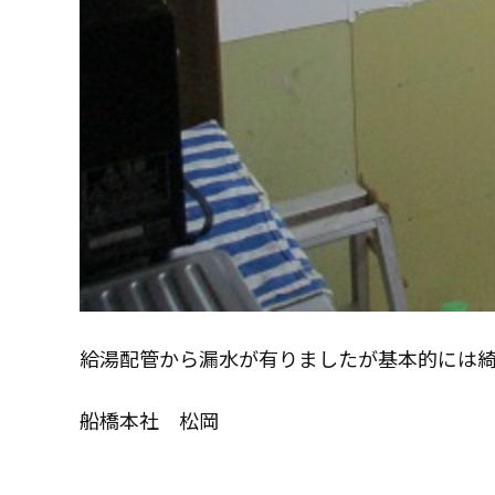
コモドホームについて
コモドホームの特長
リピート率70%超の理由
挑戦！地域No.1
コモドホームの実績
給湯配管から漏水が有りましたが基本的には
施工事例
お客様の声
船橋本社 松岡
工事日記
実績マンションリスト