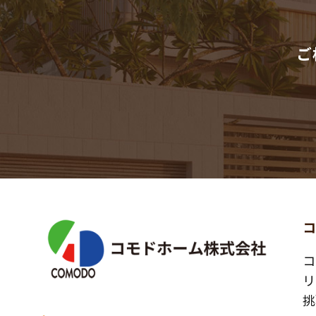
ご
コ
リ
挑