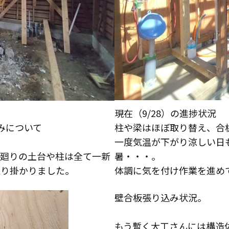
現在（9/28）の進捗状況
柱や梁はほぼ取り替え、合
みについて
一度気温が下がり涼しい日
暑・・・。
水廻りの土台や柱は全て一新
体調に気を付け作業を進め
取り掛かりました。
壁合板張り込み状況。
お役立ち情報
もう暫く大工さんには構造