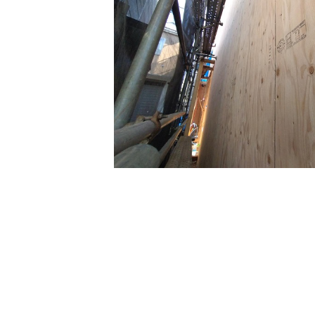
コモドホームの特長
リピート率70%超の理由
挑戦！地域No.1
コモドホームの実績
施工事例
お客様の声
工事日記
実績マンションリスト