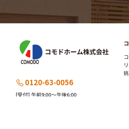
コ
リ
挑
0120-63-0056
[受付] 午前9:00～午後6:00
[定休] 日曜・祝
船橋本社：千葉県船橋市薬円台5丁目20−1
施
市川営業所：千葉県市川市大野町4-2847-8