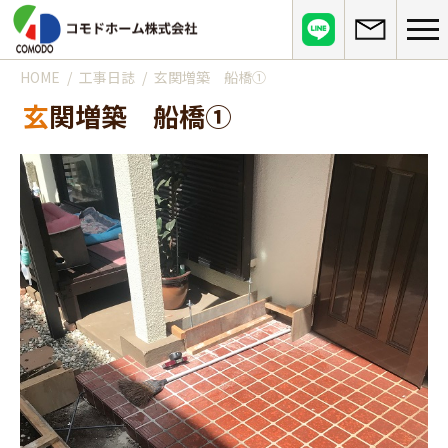
HOME
工事日誌
玄関増築 船橋①
コモドホームについて
玄関増築 船橋①
コモドホームの特長
コモドホームの実績
リピート率70%超の理由
施工事例
お役立ち情報
挑戦！地域No.1
お客様の声
リフォームに役立つ情報
その他
工事日記
はじめてのリフォーム
リフォームの流れ
実績マンションリスト
インフォメーション
リフォームに必要な知識
よくある質問
会社概要
リフォームにかかる費用
お問い合わせ
メディア紹介
政府や行政への登録情報
介護保険適用の住宅改修について
店舗情報