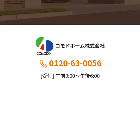
0120-63-0056
[受付] 午前9:00～午後6:00
[定休] 日曜・祝
船橋本社：千葉県船橋市薬円台5丁目20−1
市川営業所：千葉県市川市大野町4-2847-8
コモドホームについて
コモドホームの特長
コモドホームの実績