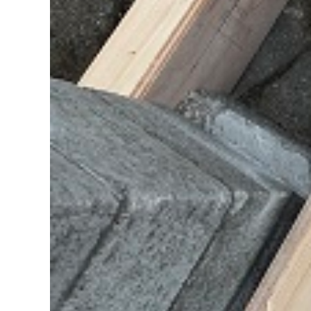
リピート率70%超の理由
挑戦！地域No.1
コモドホームの実績
施工事例
お客様の声
工事日記
実績マンションリスト