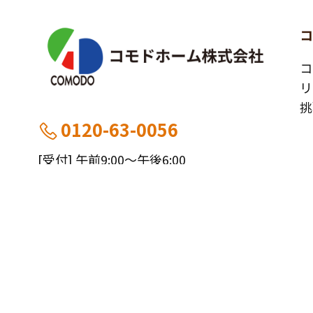
コ
リ
挑
0120-63-0056
[受付] 午前9:00～午後6:00
[定休] 日曜・祝
船橋本社：千葉県船橋市薬円台5丁目20−1
施
市川営業所：千葉県市川市大野町4-2847-8
お
工
実