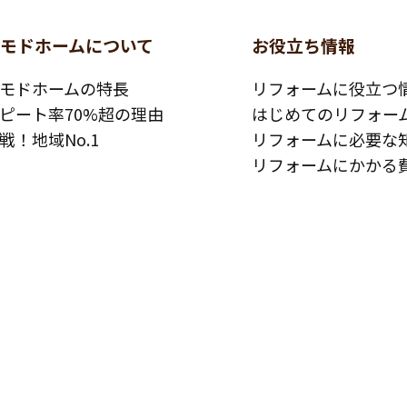
コモドホームについて
お役立ち情報
モドホームの特長
リフォームに役立つ
ピート率70%超の理由
はじめてのリフォー
戦！地域No.1
リフォームに必要な
リフォームにかかる
コモドホームの実績
その他
工事例
リフォームの流れ
客様の声
よくある質問
事日記
メディア紹介
績マンションリスト
介護保険適用の住宅