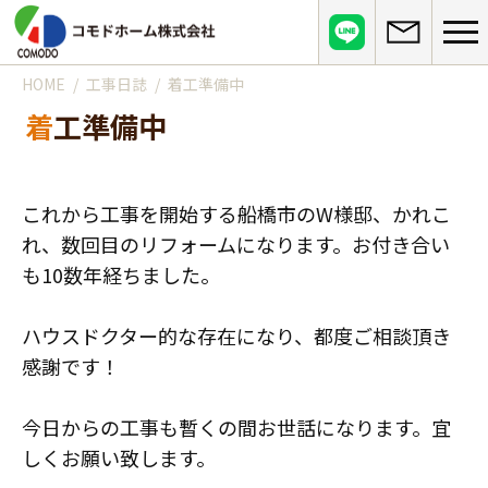
HOME
工事日誌
着工準備中
コモドホームについて
着工準備中
コモドホームの特長
コモドホームの実績
リピート率70%超の理由
施工事例
お役立ち情報
これから工事を開始する船橋市のW様邸、かれこ
挑戦！地域No.1
お客様の声
れ、数回目のリフォームになります。お付き合い
リフォームに役立つ情報
その他
も10数年経ちました。
工事日記
はじめてのリフォーム
リフォームの流れ
実績マンションリスト
インフォメーション
ハウスドクター的な存在になり、都度ご相談頂き
リフォームに必要な知識
よくある質問
感謝です！
会社概要
リフォームにかかる費用
お問い合わせ
メディア紹介
政府や行政への登録情報
今日からの工事も暫くの間お世話になります。宜
介護保険適用の住宅改修について
しくお願い致します。
店舗情報