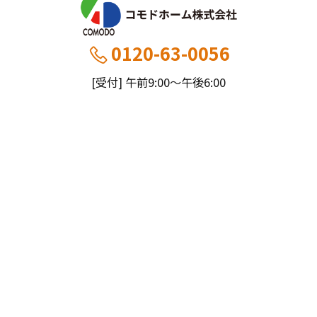
0120-63-0056
[受付] 午前9:00～午後6:00
[定休] 日曜・祝
船橋本社：千葉県船橋市薬円台5丁目20−1
市川営業所：千葉県市川市大野町4-2847-8
コモドホームについて
コモドホームの特長
コモドホームの実績
リピート率70%超の理由
施工事例
お役立ち情報
挑戦！地域No.1
お客様の声
リフォームに役立つ情報
その他
工事日記
はじめてのリフォーム