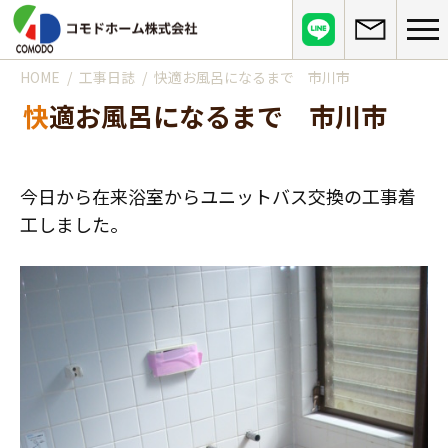
HOME
工事日誌
快適お風呂になるまで 市川市
コモドホームについて
快適お風呂になるまで 市川市
コモドホームの特長
コモドホームの実績
リピート率70%超の理由
施工事例
お役立ち情報
今日から在来浴室からユニットバス交換の工事着
挑戦！地域No.1
お客様の声
工しました。
リフォームに役立つ情報
その他
工事日記
はじめてのリフォーム
リフォームの流れ
実績マンションリスト
インフォメーション
リフォームに必要な知識
よくある質問
会社概要
リフォームにかかる費用
お問い合わせ
メディア紹介
政府や行政への登録情報
介護保険適用の住宅改修について
店舗情報