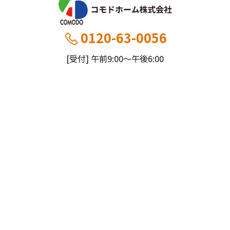
0120-63-0056
[受付] 午前9:00～午後6:00
[定休] 日曜・祝
船橋本社：千葉県船橋市薬円台5丁目20−1
市川営業所：千葉県市川市大野町4-2847-8
コモドホームについて
コモドホームの特長
コモドホームの実績
リピート率70%超の理由
施工事例
お役立ち情報
挑戦！地域No.1
お客様の声
リフォームに役立つ情報
その他
工事日記
はじめてのリフォーム