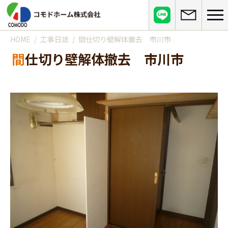
HOME
工事日誌
間仕切り壁解体撤去 市川市
コモドホームについて
間仕切り壁解体撤去 市川市
コモドホームの特長
コモドホームの実績
リピート率70%超の理由
施工事例
お役立ち情報
挑戦！地域No.1
お客様の声
リフォームに役立つ情報
その他
工事日記
はじめてのリフォーム
リフォームの流れ
実績マンションリスト
インフォメーション
リフォームに必要な知識
よくある質問
会社概要
リフォームにかかる費用
お問い合わせ
メディア紹介
政府や行政への登録情報
介護保険適用の住宅改修について
店舗情報