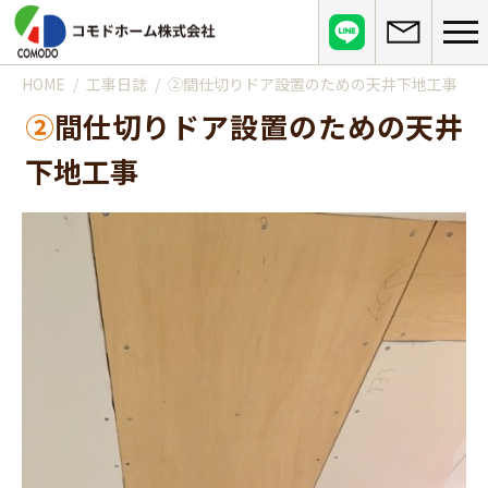
HOME
工事日誌
②間仕切りドア設置のための天井下地工事
コモドホームについて
②間仕切りドア設置のための天井
コモドホームの特長
コモドホームの実績
下地工事
リピート率70%超の理由
施工事例
お役立ち情報
挑戦！地域No.1
お客様の声
リフォームに役立つ情報
その他
工事日記
はじめてのリフォーム
リフォームの流れ
実績マンションリスト
インフォメーション
リフォームに必要な知識
よくある質問
会社概要
リフォームにかかる費用
お問い合わせ
メディア紹介
政府や行政への登録情報
介護保険適用の住宅改修について
店舗情報