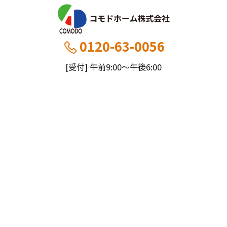
0120-63-0056
[受付] 午前9:00～午後6:00
[定休] 日曜・祝
船橋本社：千葉県船橋市薬円台5丁目20−1
市川営業所：千葉県市川市大野町4-2847-8
コモドホームについて
コモドホームの特長
コモドホームの実績
リピート率70%超の理由
施工事例
お役立ち情報
挑戦！地域No.1
お客様の声
リフォームに役立つ情報
その他
工事日記