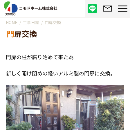
HOME
工事日誌
門扉交換
コモドホームについて
門扉交換
コモドホームの特長
コモドホームの実績
リピート率70%超の理由
施工事例
お役立ち情報
門扉の柱が腐り始めて来た為
挑戦！地域No.1
お客様の声
リフォームに役立つ情報
その他
新しく開け閉めの軽いアルミ製の門扉に交換。
工事日記
はじめてのリフォーム
リフォームの流れ
実績マンションリスト
インフォメーション
リフォームに必要な知識
よくある質問
会社概要
リフォームにかかる費用
お問い合わせ
メディア紹介
政府や行政への登録情報
介護保険適用の住宅改修について
店舗情報