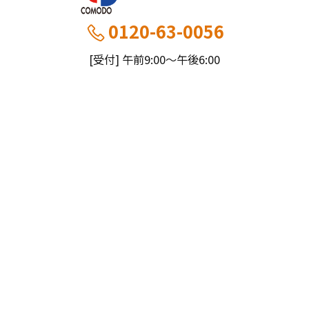
0120-63-0056
[受付] 午前9:00～午後6:00
[定休] 日曜・祝
船橋本社：千葉県船橋市薬円台5丁目20−1
市川営業所：千葉県市川市大野町4-2847-8
コモドホームについて
コモドホームの特長
コモドホームの実績
リピート率70%超の理由
施工事例
お役立ち情報
挑戦！地域No.1
お客様の声
リフォームに役立つ情報
その他
工事日記
はじめてのリフォーム
リフォームの流れ
実績マンションリスト
インフォメーション
リフォームに必要な知識