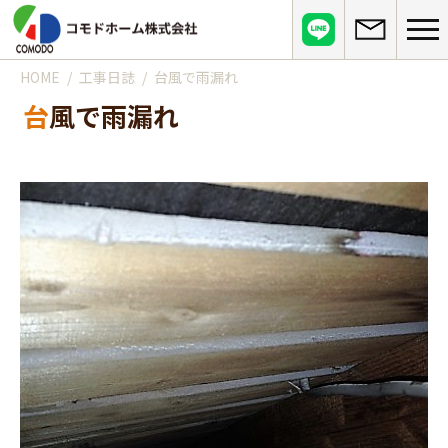
HOME
工事日誌
台風で雨漏れ
コモドホームについて
台風で雨漏れ
コモドホームの特長
コモドホームの実績
リピート率70%超の理由
施工事例
お役立ち情報
挑戦！地域No.1
お客様の声
リフォームに役立つ情報
その他
工事日記
はじめてのリフォーム
リフォームの流れ
実績マンションリスト
インフォメーション
リフォームに必要な知識
よくある質問
会社概要
リフォームにかかる費用
お問い合わせ
メディア紹介
政府や行政への登録情報
介護保険適用の住宅改修について
店舗情報