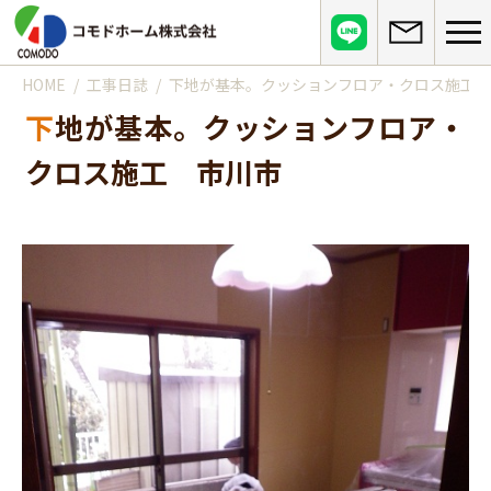
HOME
工事日誌
下地が基本。クッションフロア・クロス施工 
コモドホームについて
下地が基本。クッションフロア・
コモドホームの特長
コモドホームの実績
クロス施工 市川市
リピート率70%超の理由
施工事例
お役立ち情報
挑戦！地域No.1
お客様の声
リフォームに役立つ情報
その他
工事日記
はじめてのリフォーム
リフォームの流れ
実績マンションリスト
インフォメーション
リフォームに必要な知識
よくある質問
会社概要
リフォームにかかる費用
お問い合わせ
メディア紹介
政府や行政への登録情報
介護保険適用の住宅改修について
店舗情報