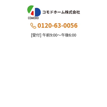
0120-63-0056
[受付] 午前9:00～午後6:00
[定休] 日曜・祝
船橋本社：千葉県船橋市薬円台5丁目20−1
市川営業所：千葉県市川市大野町4-2847-8
コモドホームについて
コモドホームの特長
コモドホームの実績
リピート率70%超の理由
施工事例
お役立ち情報
挑戦！地域No.1
お客様の声
リフォームに役立つ情報
その他