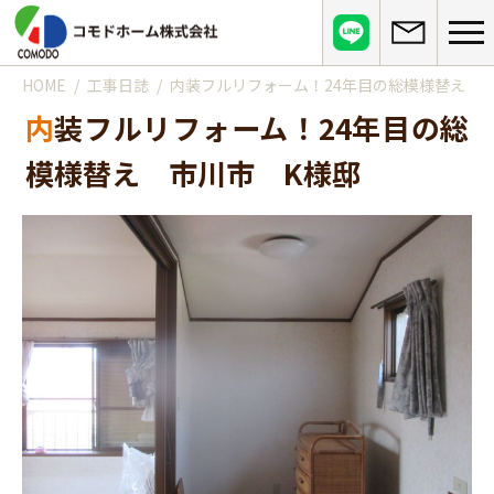
HOME
工事日誌
内装フルリフォーム！24年目の総模様替え 
コモドホームについて
内装フルリフォーム！24年目の総
コモドホームの特長
コモドホームの実績
模様替え 市川市 K様邸
リピート率70%超の理由
施工事例
お役立ち情報
挑戦！地域No.1
お客様の声
リフォームに役立つ情報
その他
工事日記
はじめてのリフォーム
リフォームの流れ
実績マンションリスト
インフォメーション
リフォームに必要な知識
よくある質問
会社概要
リフォームにかかる費用
お問い合わせ
メディア紹介
政府や行政への登録情報
介護保険適用の住宅改修について
店舗情報