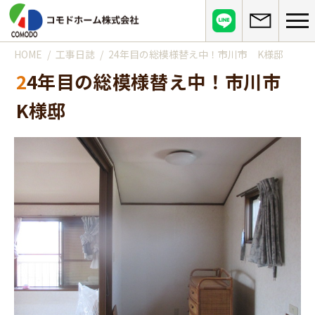
HOME
工事日誌
24年目の総模様替え中！市川市 K様邸
コモドホームについて
24年目の総模様替え中！市川市
コモドホームの特長
コモドホームの実績
K様邸
リピート率70%超の理由
施工事例
お役立ち情報
挑戦！地域No.1
お客様の声
リフォームに役立つ情報
その他
工事日記
はじめてのリフォーム
リフォームの流れ
実績マンションリスト
インフォメーション
リフォームに必要な知識
よくある質問
会社概要
リフォームにかかる費用
お問い合わせ
メディア紹介
政府や行政への登録情報
介護保険適用の住宅改修について
店舗情報