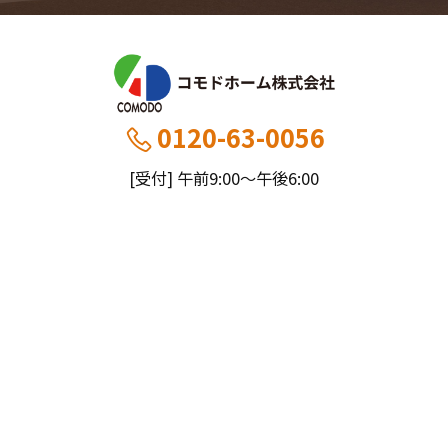
0120-63-0056
[受付] 午前9:00～午後6:00
[定休] 日曜・祝
船橋本社：千葉県船橋市薬円台5丁目20−1
市川営業所：千葉県市川市大野町4-2847-8
コモドホームについて
コモドホームの特長
コモドホームの実績
リピート率70%超の理由
施工事例
お役立ち情報
挑戦！地域No.1