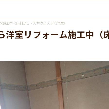
ム施工中（床剥がし・天井クロス下地作成）