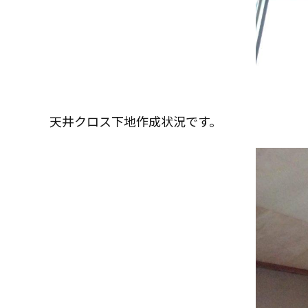
コモドホームについて
コモドホームの特長
リピート率70%超の理由
挑戦！地域No.1
天井クロス下地作成状況です。
コモドホームの実績
施工事例
お客様の声
工事日記
実績マンションリスト