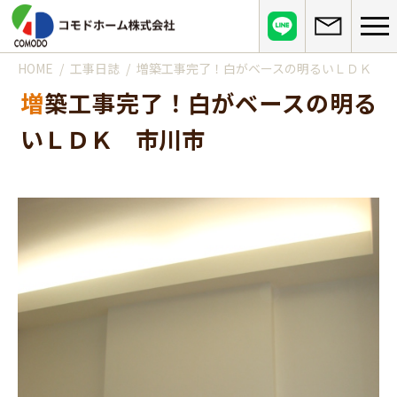
HOME
工事日誌
増築工事完了！白がベースの明るいＬＤＫ 市
コモドホームについて
増築工事完了！白がベースの明る
コモドホームの特長
コモドホームの実績
いＬＤＫ 市川市
リピート率70%超の理由
施工事例
お役立ち情報
挑戦！地域No.1
お客様の声
リフォームに役立つ情報
その他
工事日記
はじめてのリフォーム
リフォームの流れ
実績マンションリスト
インフォメーション
リフォームに必要な知識
よくある質問
会社概要
リフォームにかかる費用
お問い合わせ
メディア紹介
政府や行政への登録情報
介護保険適用の住宅改修について
店舗情報