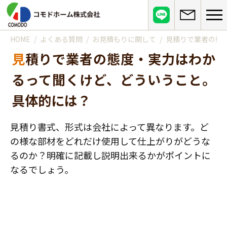
HOME
よくある質問
お見積もりに関して
見積りで業者の態
コモドホームについて
見積りで業者の態度・実力はわか
コモドホームの特長
コモドホームの実績
るって聞くけど、どういうこと。
リピート率70%超の理由
施工事例
具体的には？
お役立ち情報
挑戦！地域No.1
お客様の声
リフォームに役立つ情報
その他
見積り書式、形式は会社によって異なります。ど
工事日記
はじめてのリフォーム
の様な部材をどれだけ使用して仕上がりがどうな
リフォームの流れ
実績マンションリスト
インフォメーション
るのか？明確に記載し説明出来るかがポイントに
リフォームに必要な知識
よくある質問
なるでしょう。
会社概要
リフォームにかかる費用
お問い合わせ
メディア紹介
政府や行政への登録情報
介護保険適用の住宅改修について
店舗情報