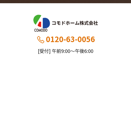
0120-63-0056
[受付] 午前9:00～午後6:00
[定休] 日曜・祝
船橋本社：千葉県船橋市薬円台5丁目20−1
市川営業所：千葉県市川市大野町4-2847-8
コモドホームについて
コモドホームの特長
コモドホームの実績
リピート率70%超の理由
施工事例
お役立ち情報
挑戦！地域No.1
お客様の声