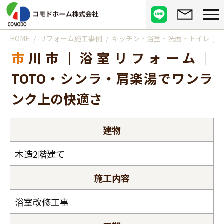
HOME
リフォーム施工事例
キッチン・浴室・洗面・トイレ
コモドホームについて
市川市｜浴室リフォーム｜
コモドホームの特長
コモドホームの実績
TOTO・シンラ・肩楽湯でワンラ
リピート率70%超の理由
施工事例
ンク上の快適さ
お役立ち情報
挑戦！地域No.1
お客様の声
リフォームに役立つ情報
その他
建物
工事日記
はじめてのリフォーム
リフォームの流れ
実績マンションリスト
インフォメーション
木造2階建て
リフォームに必要な知識
よくある質問
会社概要
リフォームにかかる費用
お問い合わせ
施工内容
メディア紹介
政府や行政への登録情報
浴室改修工事
介護保険適用の住宅改修について
店舗情報