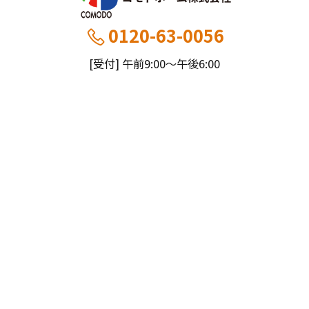
0120-63-0056
[受付] 午前9:00～午後6:00
[定休] 日曜・祝
船橋本社：千葉県船橋市薬円台5丁目20−1
市川営業所：千葉県市川市大野町4-2847-8
コモドホームについて
コモドホームの特長
コモドホームの実績
リピート率70%超の理由
施工事例
お役立ち情報
挑戦！地域No.1
お客様の声
リフォームに役立つ情報
その他
工事日記
はじめてのリフォーム
リフォームの流れ
実績マンションリスト
インフォメーション