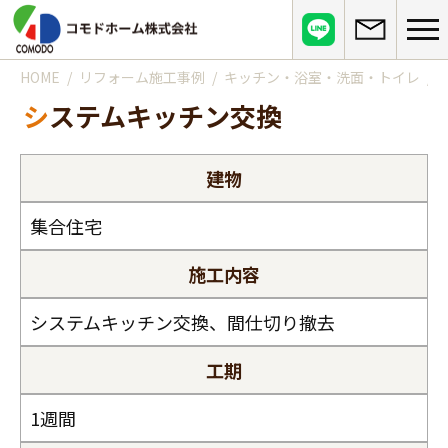
HOME
リフォーム施工事例
キッチン・浴室・洗面・トイレ
コモドホームについて
システムキッチン交換
コモドホームの特長
コモドホームの実績
リピート率70%超の理由
建物
施工事例
お役立ち情報
挑戦！地域No.1
お客様の声
集合住宅
リフォームに役立つ情報
その他
工事日記
施工内容
はじめてのリフォーム
リフォームの流れ
実績マンションリスト
インフォメーション
リフォームに必要な知識
システムキッチン交換、間仕切り撤去
よくある質問
会社概要
リフォームにかかる費用
お問い合わせ
メディア紹介
工期
政府や行政への登録情報
介護保険適用の住宅改修について
1週間
店舗情報