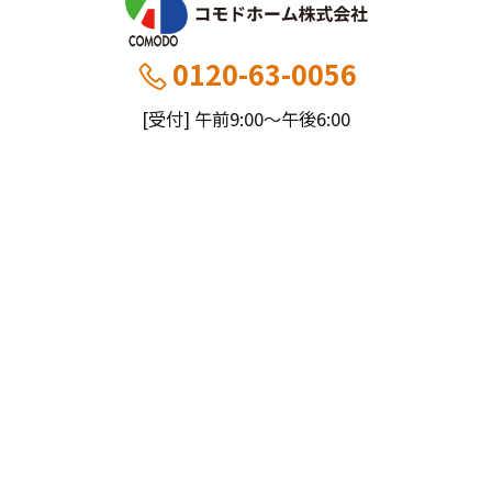
0120-63-0056
[受付] 午前9:00～午後6:00
[定休] 日曜・祝
船橋本社：千葉県船橋市薬円台5丁目20−1
市川営業所：千葉県市川市大野町4-2847-8
コモドホームについて
コモドホームの特長
コモドホームの実績
リピート率70%超の理由
施工事例
お役立ち情報
挑戦！地域No.1
お客様の声
リフォームに役立つ情報
その他
工事日記
はじめてのリフォーム