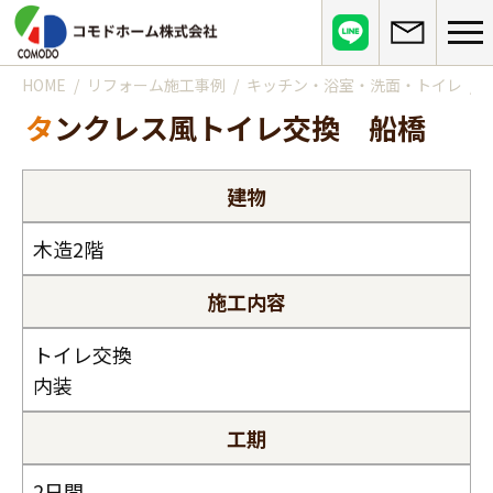
HOME
リフォーム施工事例
キッチン・浴室・洗面・トイレ
コモドホームについて
タンクレス風トイレ交換 船橋
コモドホームの特長
コモドホームの実績
リピート率70%超の理由
建物
施工事例
お役立ち情報
挑戦！地域No.1
お客様の声
木造2階
リフォームに役立つ情報
その他
工事日記
施工内容
はじめてのリフォーム
リフォームの流れ
実績マンションリスト
インフォメーション
リフォームに必要な知識
トイレ交換
よくある質問
会社概要
内装
リフォームにかかる費用
お問い合わせ
メディア紹介
政府や行政への登録情報
工期
介護保険適用の住宅改修について
店舗情報
2日間