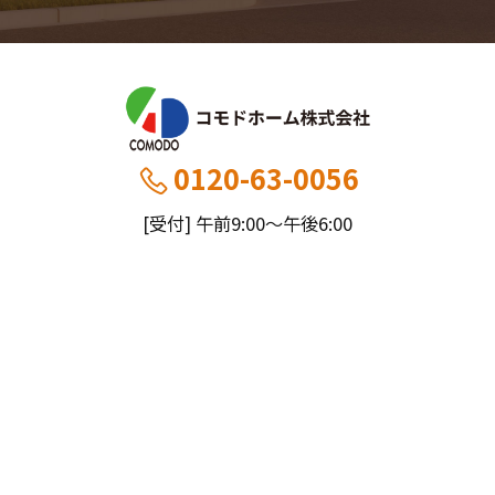
0120-63-0056
[受付] 午前9:00～午後6:00
[定休] 日曜・祝
船橋本社：千葉県船橋市薬円台5丁目20−1
市川営業所：千葉県市川市大野町4-2847-8
コモドホームについて
コモドホームの特長
コモドホームの実績
リピート率70%超の理由
施工事例
お役立ち情報