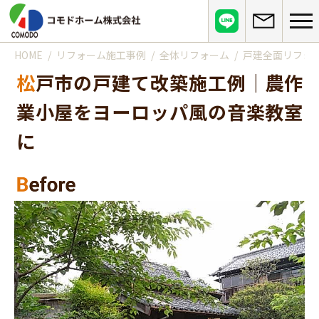
HOME
リフォーム施工事例
全体リフォーム
戸建全面リフォ
コモドホームについて
松戸市の戸建て改築施工例｜農作
コモドホームの特長
コモドホームの実績
業小屋をヨーロッパ風の音楽教室
リピート率70%超の理由
施工事例
に
お役立ち情報
挑戦！地域No.1
お客様の声
リフォームに役立つ情報
その他
工事日記
はじめてのリフォーム
リフォームの流れ
実績マンションリスト
インフォメーション
リフォームに必要な知識
よくある質問
会社概要
リフォームにかかる費用
お問い合わせ
メディア紹介
政府や行政への登録情報
介護保険適用の住宅改修について
店舗情報