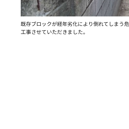
コモドホームの特長
リピート率70%超の理由
挑戦！地域No.1
既存ブロックが経年劣化により倒れてしまう
工事させていただきました。
コモドホームの実績
施工事例
お客様の声
工事日記
実績マンションリスト