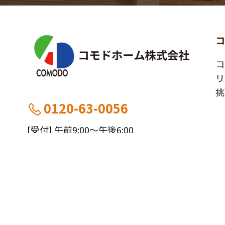
コ
リ
挑
0120-63-0056
[受付] 午前9:00～午後6:00
[定休] 日曜・祝
船橋本社：千葉県船橋市薬円台5丁目20−1
施
市川営業所：千葉県市川市大野町4-2847-8
お
工
実