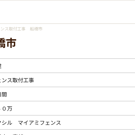
ェンス取付工事 船橋市
橋市
建
ェンス取付工事
日間
５０万
クシル マイアミフェンス