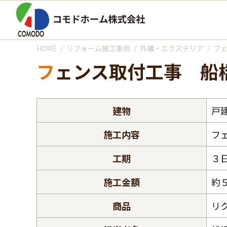
HOME
リフォーム施工事例
外構・エクステリア
フ
フェンス取付工事 船
建物
戸
施工内容
フ
工期
３
施工金額
約
商品
リ