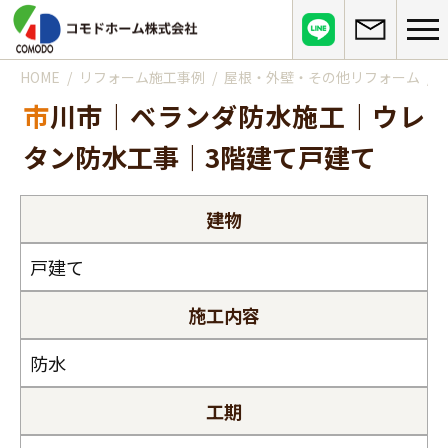
HOME
リフォーム施工事例
屋根・外壁・その他リフォーム
コモドホームについて
市川市｜ベランダ防水施工｜ウレ
コモドホームの特長
コモドホームの実績
タン防水工事｜3階建て戸建て
リピート率70%超の理由
施工事例
お役立ち情報
挑戦！地域No.1
建物
お客様の声
リフォームに役立つ情報
その他
工事日記
戸建て
はじめてのリフォーム
リフォームの流れ
実績マンションリスト
インフォメーション
リフォームに必要な知識
施工内容
よくある質問
会社概要
リフォームにかかる費用
お問い合わせ
防水
メディア紹介
政府や行政への登録情報
介護保険適用の住宅改修について
工期
店舗情報