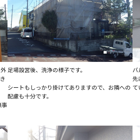
リフォームに必要な知識
リフォームにかかる費用
その他
リフォームの流れ
よくある質問
旦外
足場設営後、洗浄の様子です。
バ
メディア紹介
き
先
介護保険適用の住宅改修について
シートもしっかり掛けてありますので、お隣への
て
配慮も十分です。
無事