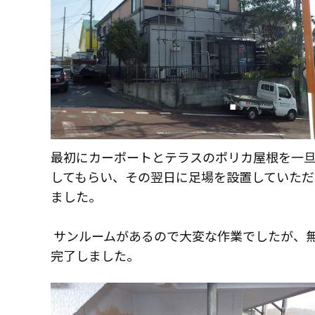
挑戦！地域No.1
コモドホームの実績
施工事例
お客様の声
最初にカーポートとテラスのポリカ屋根を一
工事日記
してもらい、その翌日に足場を設置していただ
実績マンションリスト
ました。
サンルームがあるので大変な作業でしたが、
完了しました。