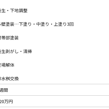
養生・下地調整
外壁塗装…下塗り・中塗り・上塗り3回
付帯部塗装
養生剥がし・清掃
足場解体
排水桝交換
2週間
20万円