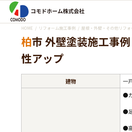
HOME
リフォーム施工事例
屋根・外壁・その他リフォ
柏市 外壁塗装施工事例｜ツートンカラーのプレミアムシリコン塗装で耐久
性アップ
建物
一
●
●
●