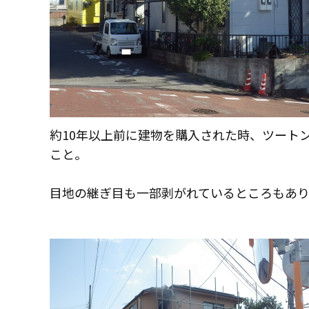
約10年以上前に建物を購入された時、ツート
こと。
目地の継ぎ目も一部剥がれているところもあ
コモドホームについて
コモドホームの特長
リピート率70%超の理由