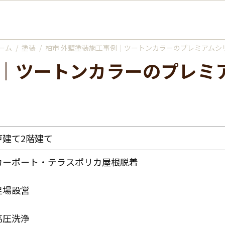
ーム
塗装
柏市 外壁塗装施工事例｜ツートンカラーのプレミアムシ
戸建て2階建て
カーポート・テラスポリカ屋根脱着
足場設営
高圧洗浄