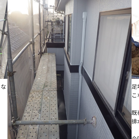
こな
足
こ
既
排
今