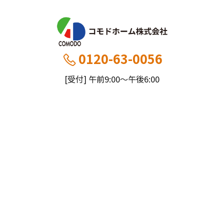
0120-63-0056
[受付] 午前9:00～午後6:00
[定休] 日曜・祝
船橋本社：千葉県船橋市薬円台5丁目20−1
市川営業所：千葉県市川市大野町4-2847-8
コモドホームについて
コモドホームの特長
コモドホームの実績
リピート率70%超の理由
施工事例
お役立ち情報
挑戦！地域No.1
お客様の声
リフォームに役立つ情報