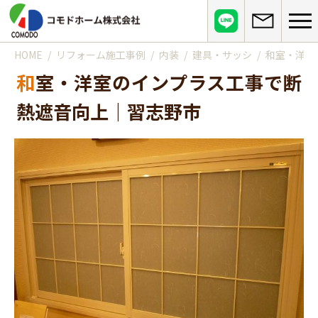
HOME
リフォーム施工事例
内装
建具・サッシ
和室・洋室
コモドホームについて
和室・洋室のインプラス工事で断
コモドホームの特長
コモドホームの実績
熱遮音向上｜習志野市
リピート率70%超の理由
施工事例
お役立ち情報
挑戦！地域No.1
お客様の声
リフォームに役立つ情報
その他
工事日記
はじめてのリフォーム
リフォームの流れ
実績マンションリスト
インフォメーション
リフォームに必要な知識
よくある質問
会社概要
リフォームにかかる費用
お問い合わせ
メディア紹介
政府や行政への登録情報
介護保険適用の住宅改修について
店舗情報