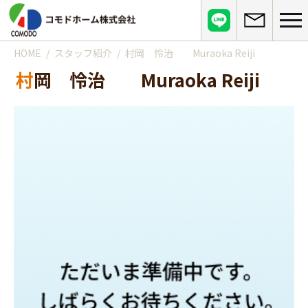
HOME
スタッフ紹介
村岡 怜治 Muraoka Reiji
コモドホームについて
村岡 怜治 Muraoka Reiji
コモドホームの特長
コモドホームの実績
リピート率70%超の理由
施工事例
お役立ち情報
挑戦！地域No.1
お客様の声
リフォームに役立つ情報
その他
工事日記
はじめてのリフォーム
リフォームの流れ
実績マンションリスト
インフォメーション
リフォームに必要な知識
よくある質問
会社概要
リフォームにかかる費用
お問い合わせ
メディア紹介
政府や行政への登録情報
介護保険適用の住宅改修について
店舗情報