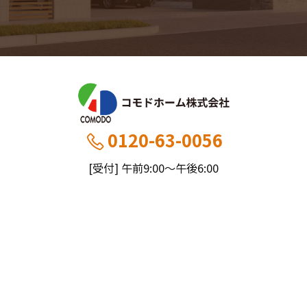
0120-63-0056
[受付] 午前9:00～午後6:00
[定休] 日曜・祝
船橋本社：千葉県船橋市薬円台5丁目20−1
市川営業所：千葉県市川市大野町4-2847-8
コモドホームについて
コモドホームの特長
コモドホームの実績