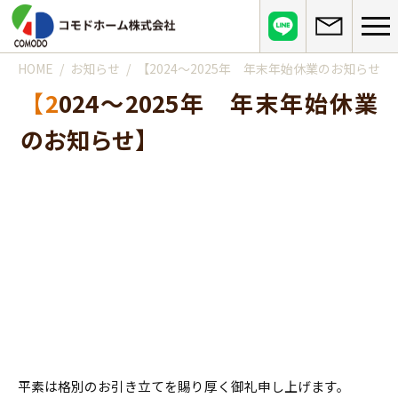
HOME
お知らせ
【2024～2025年 年末年始休業のお知らせ】
コモドホームについて
【2024～2025年 年末年始休業
コモドホームの特長
コモドホームの実績
のお知らせ】
リピート率70%超の理由
施工事例
お役立ち情報
挑戦！地域No.1
お客様の声
リフォームに役立つ情報
その他
工事日記
はじめてのリフォーム
リフォームの流れ
実績マンションリスト
インフォメーション
リフォームに必要な知識
よくある質問
会社概要
リフォームにかかる費用
お問い合わせ
メディア紹介
政府や行政への登録情報
介護保険適用の住宅改修について
店舗情報
平素は格別のお引き立てを賜り厚く御礼申し上げます。