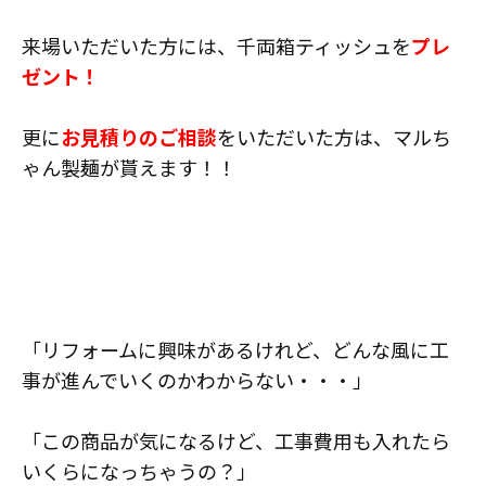
スタッフ紹介
来場いただいた方には、千両箱ティッシュを
プレ
職人募集
ゼント！
更に
お見積りのご相談
をいただいた方は、マルち
ゃん製麺が貰えます！！
「リフォームに興味があるけれど、どんな風に工
事が進んでいくのかわからない・・・」
「この商品が気になるけど、工事費用も入れたら
いくらになっちゃうの？」