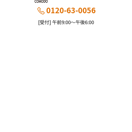
0120-63-0056
[受付] 午前9:00～午後6:00
[定休] 日曜・祝
船橋本社：千葉県船橋市薬円台5丁目20−1
市川営業所：千葉県市川市大野町4-2847-8
コモドホームについて
コモドホームの特長
コモドホームの実績
リピート率70%超の理由
施工事例
お役立ち情報
挑戦！地域No.1
お客様の声
リフォームに役立つ情報
その他
工事日記
はじめてのリフォーム
リフォームの流れ
実績マンションリスト
インフォメーション
リフォームに必要な知識