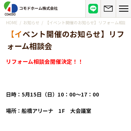
HOME
お知らせ
【イベント開催のお知らせ】リフォーム相談会
コモドホームについて
【イベント開催のお知らせ】リフ
コモドホームの特長
コモドホームの実績
ォーム相談会
リピート率70%超の理由
施工事例
お役立ち情報
挑戦！地域No.1
リフォーム相談会開催決定！！
お客様の声
リフォームに役立つ情報
その他
工事日記
はじめてのリフォーム
リフォームの流れ
実績マンションリスト
インフォメーション
リフォームに必要な知識
日時：5月15日（日）10：00～17：00
よくある質問
会社概要
リフォームにかかる費用
お問い合わせ
メディア紹介
場所：船橋アリーナ 1F 大会議室
政府や行政への登録情報
介護保険適用の住宅改修について
店舗情報