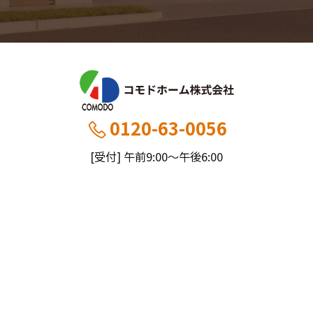
0120-63-0056
[受付] 午前9:00～午後6:00
[定休] 日曜・祝
船橋本社：千葉県船橋市薬円台5丁目20−1
市川営業所：千葉県市川市大野町4-2847-8
コモドホームについて
コモドホームの特長
コモドホームの実績
リピート率70%超の理由