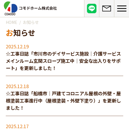
HOME
お知らせ
コモドホームについて
お知らせ
コモドホームの特長
コモドホームの実績
2025.12.19
リピート率70%超の理由
☆工事日誌「市川市のデイサービス施設｜介護サービス
施工事例
お役立ち情報
挑戦！地域No.1
メインルーム玄関スロープ施工中｜安全な出入りをサポ
お客様の声
ート」を更新しました！
リフォームに役立つ情報
その他
工事日記
はじめてのリフォーム
リフォームの流れ
実績マンションリスト
2025.12.18
インフォメーション
リフォームに必要な知識
☆工事日誌「船橋市｜戸建てコロニアル屋根の外壁・屋
よくある質問
会社概要
根塗装工事進行中（屋根塗装・外壁下塗り）」を更新し
リフォームにかかる費用
お問い合わせ
メディア紹介
ました！
政府や行政への登録情報
介護保険適用の住宅改修について
店舗情報
2025.12.17