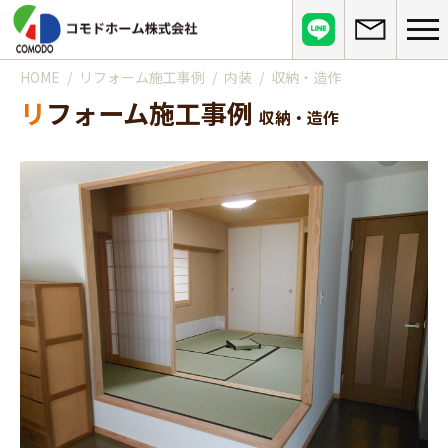
HOME
リフォーム施工事例
内装
収納・造作
コモドホームについて
リフォーム施工事例
収納・造作
コモドホームの特長
コモドホームの実績
リピート率70%超の理由
施工事例
お役立ち情報
挑戦！地域No.1
お客様の声
リフォームに役立つ情報
その他
工事日記
はじめてのリフォーム
リフォームの流れ
実績マンションリスト
インフォメーション
リフォームに必要な知識
よくある質問
会社概要
リフォームにかかる費用
お問い合わせ
メディア紹介
政府や行政への登録情報
介護保険適用の住宅改修について
店舗情報