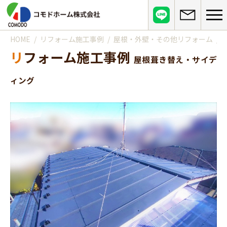
HOME
リフォーム施工事例
屋根・外壁・その他リフォーム
コモドホームについて
リフォーム施工事例
屋根葺き替え・サイデ
コモドホームの特長
コモドホームの実績
ィング
リピート率70%超の理由
施工事例
お役立ち情報
挑戦！地域No.1
お客様の声
リフォームに役立つ情報
その他
工事日記
はじめてのリフォーム
リフォームの流れ
実績マンションリスト
インフォメーション
リフォームに必要な知識
よくある質問
会社概要
リフォームにかかる費用
お問い合わせ
メディア紹介
政府や行政への登録情報
介護保険適用の住宅改修について
店舗情報