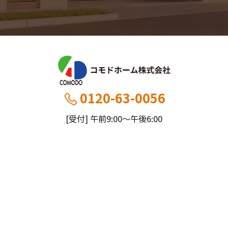
0120-63-0056
[受付] 午前9:00～午後6:00
[定休] 日曜・祝
船橋本社：千葉県船橋市薬円台5丁目20−1
市川営業所：千葉県市川市大野町4-2847-8
コモドホームについて
コモドホームの特長
コモドホームの実績